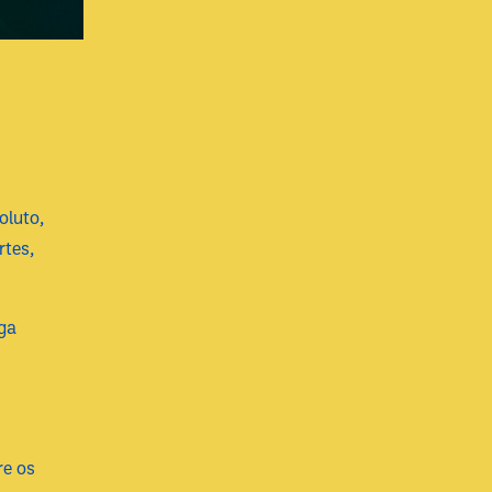
oluto,
rtes,
iga
re os