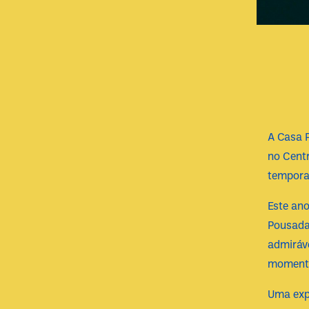
A Casa 
no Centr
tempora
Este ano
Pousada 
admiráve
momento
Uma expo