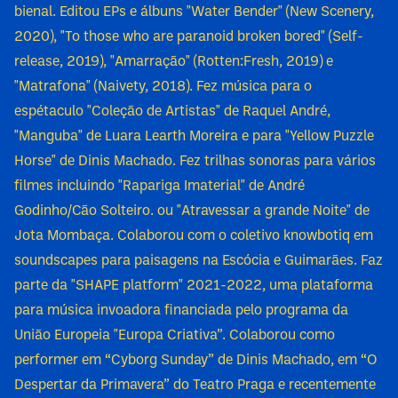
bienal. Editou EPs e álbuns "Water Bender" (New Scenery,
2020), "To those who are paranoid broken bored" (Self-
release, 2019), "Amarração" (Rotten:Fresh, 2019) e
"Matrafona" (Naivety, 2018). Fez música para o
espétaculo "Coleção de Artistas" de Raquel André,
"Manguba" de Luara Learth Moreira e para "Yellow Puzzle
Horse" de Dinis Machado. Fez trilhas sonoras para vários
filmes incluindo "Rapariga Imaterial" de André
Godinho/Cão Solteiro. ou "Atravessar a grande Noite" de
Jota Mombaça. Colaborou com o coletivo knowbotiq em
soundscapes para paisagens na Escócia e Guimarães. Faz
parte da "SHAPE platform" 2021-2022, uma plataforma
para música invoadora financiada pelo programa da
União Europeia "Europa Criativa”. Colaborou como
performer em “Cyborg Sunday” de Dinis Machado, em “O
Despertar da Primavera” do Teatro Praga e recentemente