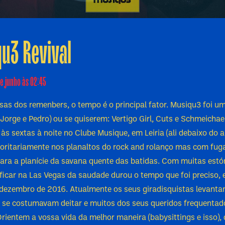
u3 Revival
e junho às 02:45
sas dos remenbers, o tempo é o principal fator. Musiqu3 foi um
, Jorge e Pedro) ou se quiserem: Vertigo Girl, Cuts e Schmeichae
s sextas à noite no Clube Musique, em Leiria (ali debaixo do a
ioritariamente nos planaltos do rock and rolanço mas com fug
ara a planície da savana quente das batidas. Com muitas estó
 ficar na Las Vegas da saudade durou o tempo que foi preciso, 
dezembro de 2016. Atualmente os seus giradisquistas levanta
 se costumavam deitar e muitos dos seus queridos frequentad
ientem a vossa vida da melhor maneira (babysittings e isso), q