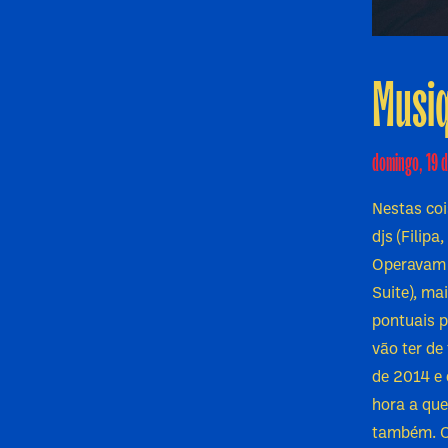
Musiq
domingo, 19 d
Nestas coi
djs (Filipa
Operavam à
Suite), ma
pontuais p
vão ter de
de 2014 e 
hora a que
também. Or