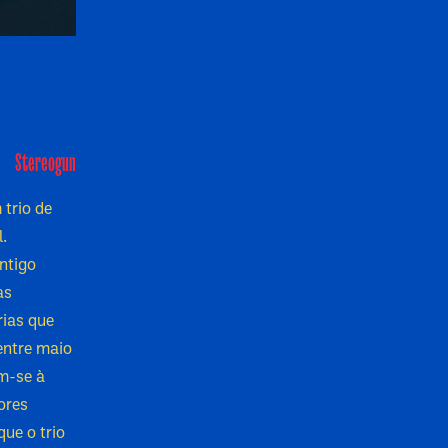
Stereogun
 trio de
l.
ntigo
as
rias que
entre maio
m-se à
ores
ue o trio