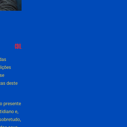
CDIL
das
dições
-se
cas deste
o presente
idiano e,
sobretudo,