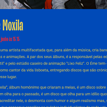
 Moxila
 junho às 15:15
 uma artista multifacetada que, para além da música, cria ban
 e animações. A par dos seus álbuns, é a responsável pelas e
til" e pelo estúdio caseiro de animação "Lixo Feliz". O Éme tem
omo cantor da vida lisboeta, entregando discos que são cróni
sse lugar.
ila”, álbum homónimo que criaram a meias, é um disco sobre 
 olha para o passado, é um disco que olha para um idílio quot
acreditar nele, o desmonta com humor e algum realismo mas, 