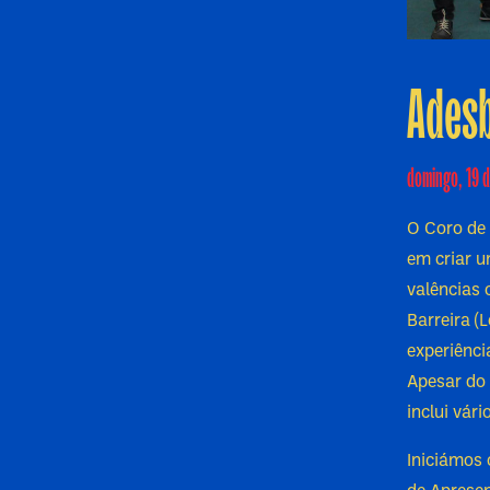
Adesb
domingo, 19 d
O Coro de
em criar u
valências
Barreira (
experiênc
Apesar do 
inclui vári
Iniciámos 