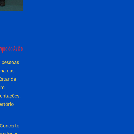
rque do Avião
s pessoas
uma das
Estar da
sem
sentações.
ertório
 Concerto